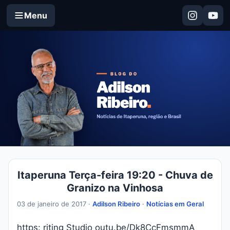
Menu
Itaperuna Terça-feira 19:20 - Chuva de
Granizo na Vinhosa
03 de janeiro de 2017 ·
Adilson Ribeiro
·
Notícias em Geral
https: riting Studio outu.be/Dk8CcFmsmmA