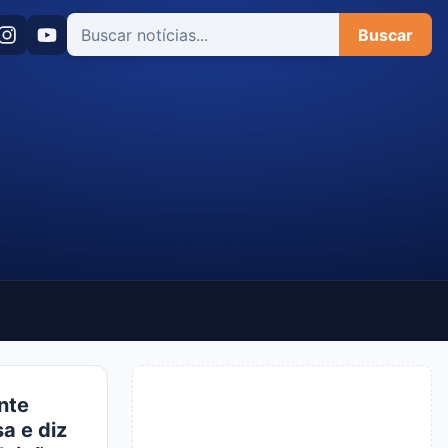
Buscar
nte
a e diz