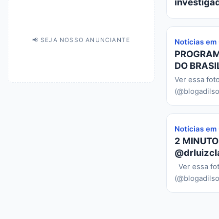
investiga
📢 SEJA NOSSO ANUNCIANTE
Notícias em
PROGRAMA
DO BRASIL
Ver essa fot
(@blogadilso
Notícias em
2 MINUTO
@drluizcl
Ver essa fo
(@blogadilso