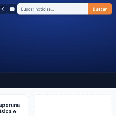
Buscar
taperuna
úsica e