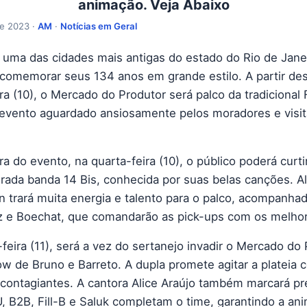
animação. Veja Abaixo
de 2023 ·
AM
·
Notícias em Geral
, uma das cidades mais antigas do estado do Rio de Janei
 comemorar seus 134 anos em grande estilo. A partir de
ra (10), o Mercado do Produtor será palco da tradicional
evento aguardado ansiosamente pelos moradores e visit
a do evento, na quarta-feira (10), o público poderá curt
rada banda 14 Bis, conhecida por suas belas canções. A
n trará muita energia e talento para o palco, acompanha
z e Boechat, que comandarão as pick-ups com os melhor
feira (11), será a vez do sertanejo invadir o Mercado do
w de Bruno e Barreto. A dupla promete agitar a plateia
contagiantes. A cantora Alice Araújo também marcará pr
, B2B, Fill-B e Saluk completam o time, garantindo a an