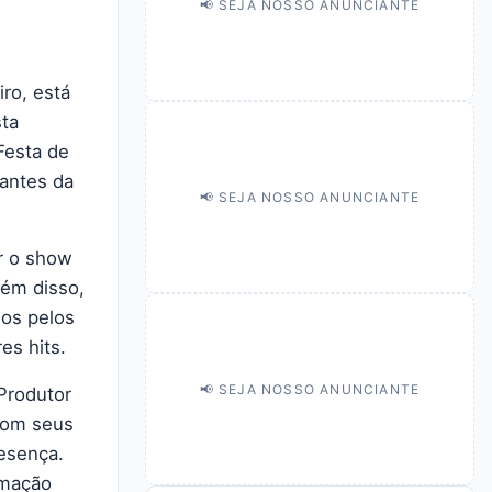
📢 SEJA NOSSO ANUNCIANTE
ro, está
sta
 Festa de
antes da
📢 SEJA NOSSO ANUNCIANTE
ir o show
lém disso,
dos pelos
es hits.
📢 SEJA NOSSO ANUNCIANTE
 Produtor
 com seus
esença.
imação