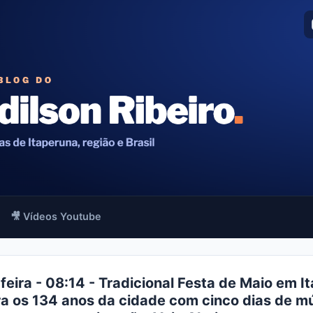
🎥 Vídeos Youtube
feira - 08:14 - Tradicional Festa de Maio em I
a os 134 anos da cidade com cinco dias de m