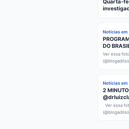
Quarta-fei
investiga
Notícias em
PROGRAMA
DO BRASIL
Ver essa fot
(@blogadilso
Notícias em
2 MINUTO
@drluizcl
Ver essa fo
(@blogadilso