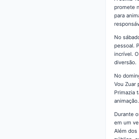
promete n
para anim
responsáv
No sábado
pessoal. 
incrível. 
diversão.
No doming
Vou Zuar 
Primazia 
animação
Durante o
em um ver
Além dos 