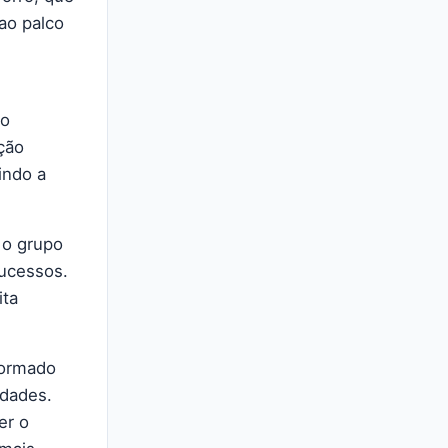
ao palco
 o
ção
indo a
 o grupo
sucessos.
ita
formado
idades.
er o