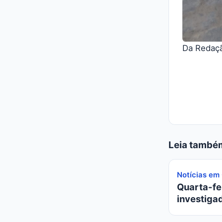
Da Redaçã
Leia també
Notícias em
Quarta-fei
investiga