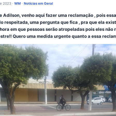
de 2023 ·
WM
·
Notícias em Geral
e Adilson, venho aqui fazer uma reclamação , pois essa
o respeitada, uma pergunta que fica , pra que ela exis
 hora em que pessoas serão atropeladas pois eles não 
stre!! Quero uma medida urgente quanto a essa recla