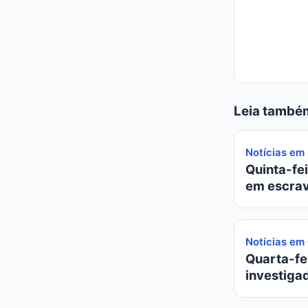
Leia també
Notícias em
Quinta-fei
em escrav
Notícias em
Quarta-fei
investiga