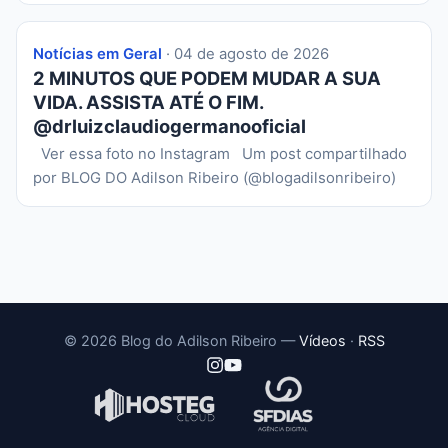
Notícias em Geral
· 04 de agosto de 2026
2 MINUTOS QUE PODEM MUDAR A SUA
VIDA. ASSISTA ATÉ O FIM.
@drluizclaudiogermanooficial
Ver essa foto no Instagram Um post compartilhado
por BLOG DO Adilson Ribeiro (@blogadilsonribeiro)
© 2026 Blog do Adilson Ribeiro —
Vídeos
·
RSS