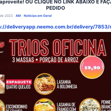
 aproveite! OU CLIQUE NO LINK ABAIXO E FA
PEDIDO
 de 2023 ·
AM
·
Notícias em Geral
s://deliveryapp.neemo.com.br/delivery/7853