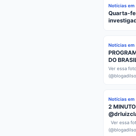
Notícias em
Quarta-fei
investiga
Notícias em
PROGRAMA
DO BRASIL
Ver essa fot
(@blogadilso
Notícias em
2 MINUTO
@drluizcl
Ver essa fo
(@blogadilso