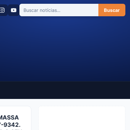
Buscar
A MASSA
7-9342.