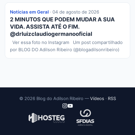
Notícias em Geral
· 04 de agosto de 2026
2 MINUTOS QUE PODEM MUDAR A SUA
VIDA. ASSISTA ATÉ O FIM.
@drluizclaudiogermanooficial
Ver essa foto no Instagram Um post compartilhado
por BLOG DO Adilson Ribeiro (@blogadilsonribeiro)
© 2026 Blog do Adilson Ribeiro —
Vídeos
·
RSS