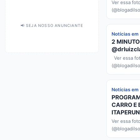
Ver essa fot
(@blogadilso
📢 SEJA NOSSO ANUNCIANTE
Notícias em
2 MINUTO
@drluizcl
Ver essa fo
(@blogadilso
Notícias em
PROGRAMA
CARRO E 
ITAPERUN
Ver essa fot
(@blogadilso