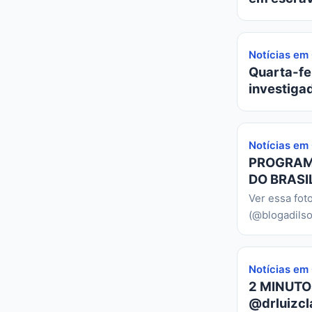
Notícias em
Quarta-fei
investiga
Notícias em
PROGRAMA
DO BRASIL
Ver essa fot
(@blogadilso
Notícias em
2 MINUTO
@drluizcl