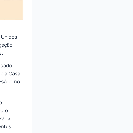
s Unidos
igação
s.
cusado
s da Casa
esário no
o
ou o
xar a
entos