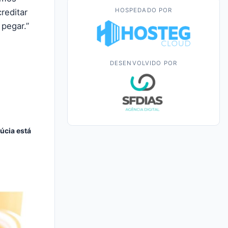
HOSPEDADO POR
reditar
 pegar.”
DESENVOLVIDO POR
cia está