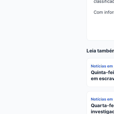
classific
Com info
Leia també
Notícias em
Quinta-fei
em escrav
Notícias em
Quarta-fei
investiga