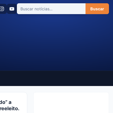
Buscar
do” a
eeleito.