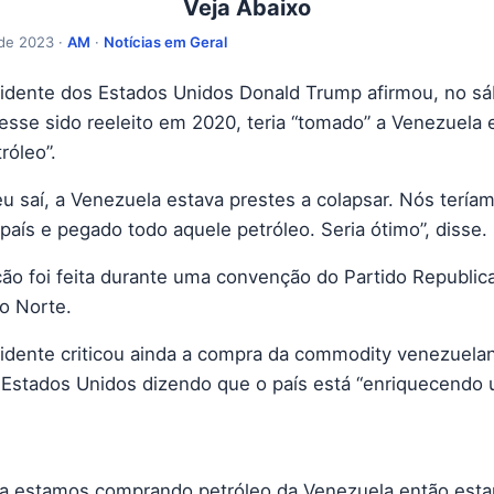
Veja Abaixo
 de 2023 ·
AM
·
Notícias em Geral
idente dos Estados Unidos Donald Trump afirmou, no sá
vesse sido reeleito em 2020, teria “tomado” a Venezuela
róleo”.
u saí, a Venezuela estava prestes a colapsar. Nós tería
país e pegado todo aquele petróleo. Seria ótimo”, disse.
ção foi feita durante uma convenção do Partido Republic
do Norte.
idente criticou ainda a compra da commodity venezuela
 Estados Unidos dizendo que o país está “enriquecendo
a estamos comprando petróleo da Venezuela então est