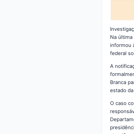
Investiga
Na última
informou 
federal s
A notific
formalmen
Branca pa
estado da 
O caso co
responsáv
Departame
presidênc