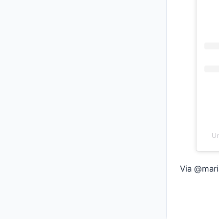
Um
Via @mari