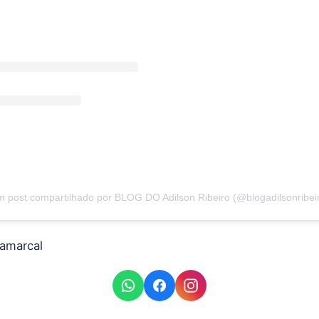
 post compartilhado por BLOG DO Adilson Ribeiro (@blogadilsonribei
amarcal