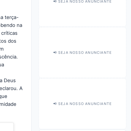
📢 SEJA NOSSO ANUNCIANTE
na terça-
cebendo na
críticas
itos dos
em
📢 SEJA NOSSO ANUNCIANTE
scência.
ua
 a Deus
eclarou. A
 que
imidade
📢 SEJA NOSSO ANUNCIANTE