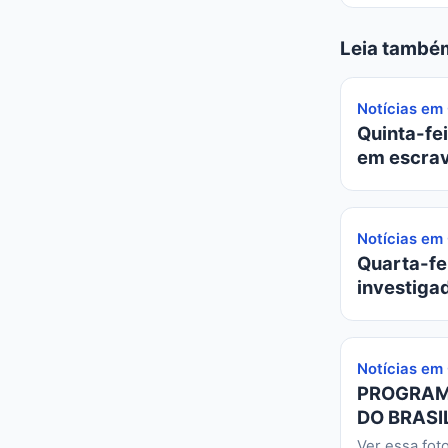
Leia també
Notícias em
Quinta-fei
em escrav
Notícias em
Quarta-fei
investiga
Notícias em
PROGRAMA
DO BRASIL
Ver essa fot