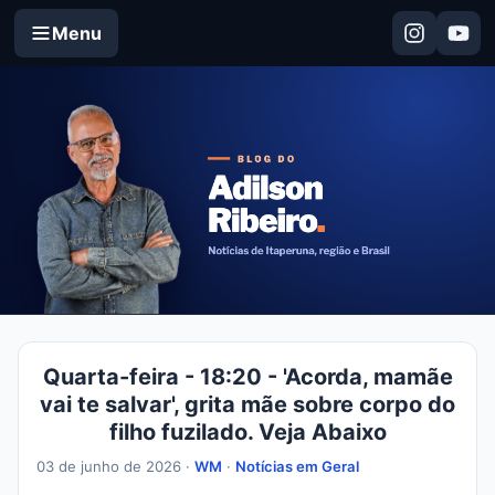
Menu
Quarta-feira - 18:20 - 'Acorda, mamãe
vai te salvar', grita mãe sobre corpo do
filho fuzilado. Veja Abaixo
03 de junho de 2026 ·
WM
·
Notícias em Geral