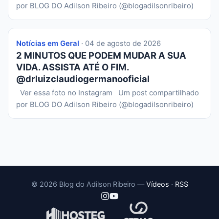
por BLOG DO Adilson Ribeiro (@blogadilsonribeiro)
Notícias em Geral
· 04 de agosto de 2026
2 MINUTOS QUE PODEM MUDAR A SUA
VIDA. ASSISTA ATÉ O FIM.
@drluizclaudiogermanooficial
Ver essa foto no Instagram Um post compartilhado
por BLOG DO Adilson Ribeiro (@blogadilsonribeiro)
© 2026 Blog do Adilson Ribeiro —
Vídeos
·
RSS