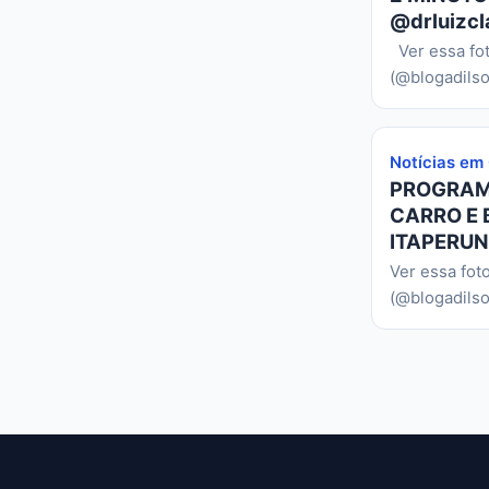
@drluizcl
Ver essa fo
(@blogadilso
Notícias em
PROGRAMA
CARRO E 
ITAPERUN
Ver essa fot
(@blogadilso