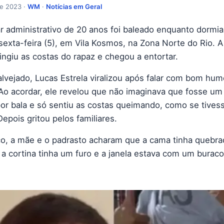
de 2023 ·
WM
·
Notícias em Geral
ar administrativo de 20 anos foi baleado enquanto dormi
sexta-feira (5), em Vila Kosmos, na Zona Norte do Rio. A
ingiu as costas do rapaz e chegou a entortar.
alvejado, Lucas Estrela viralizou após falar com bom hum
 Ao acordar, ele revelou que não imaginava que fosse um
or bala e só sentiu as costas queimando, como se tives
epois gritou pelos familiares.
, a mãe e o padrasto acharam que a cama tinha quebra
 a cortina tinha um furo e a janela estava com um buraco