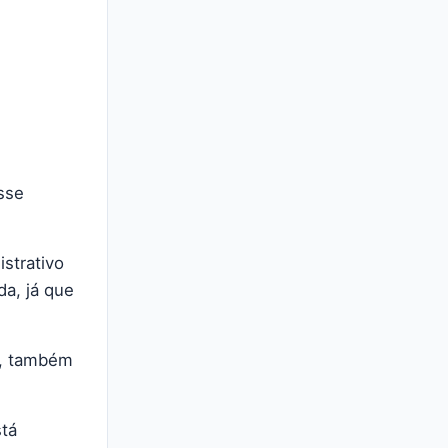
isse
istrativo
da, já que
ha, também
stá