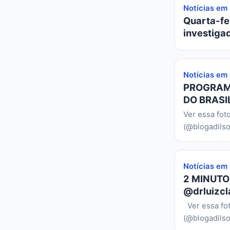
Notícias em
Quarta-fei
investiga
Notícias em
PROGRAMA
DO BRASIL
Ver essa fot
(@blogadilso
Notícias em
2 MINUTO
@drluizcl
Ver essa fo
(@blogadilso