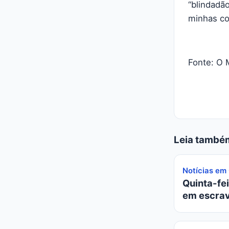
“blindadão
minhas cos
Fonte: O 
Leia també
Notícias em
Quinta-fei
em escrav