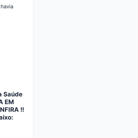
 havia
ia Saúde
GA EM
NFIRA !!
aixo: