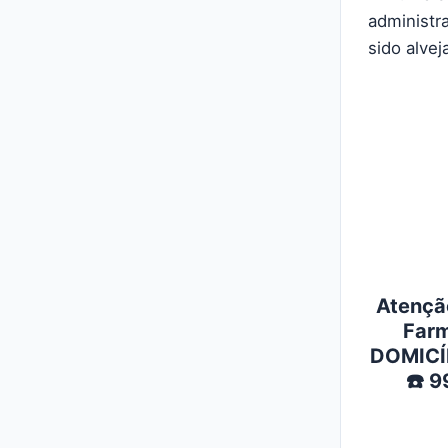
administr
sido alvej
Atenção
Farm
DOMICÍL
☎️ 9