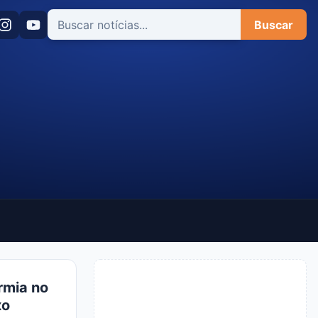
Buscar
rmia no
xo