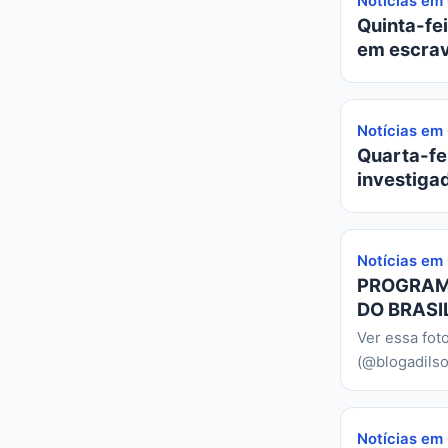
Notícias em
Quinta-fei
em escrav
Notícias em
Quarta-fei
investiga
Notícias em
PROGRAMA
DO BRASIL
Ver essa fot
(@blogadilso
Notícias em