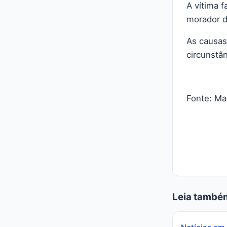
A vítima f
morador d
As causas
circunstân
Fonte: Ma
Leia també