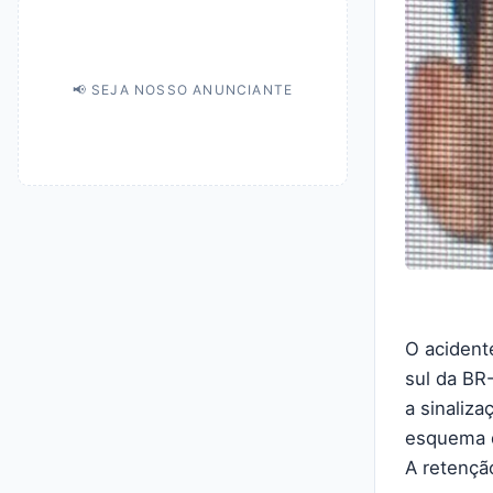
📢 SEJA NOSSO ANUNCIANTE
O acident
sul da BR-
a sinaliz
esquema de
A retençã