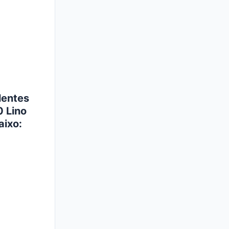
lentes
 Lino
aixo: