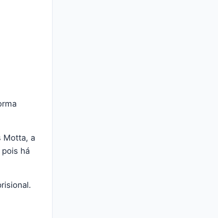
forma
 Motta, a
 pois há
risional.