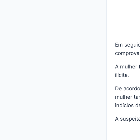
Em seguid
comprova
A mulher 
ilícita.
De acordo
mulher ta
indícios d
A suspeit