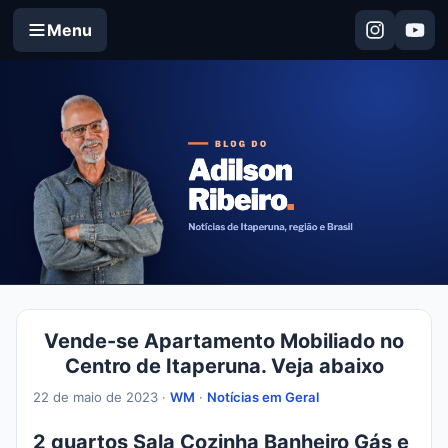
Menu
Vende-se Apartamento Mobiliado no
Centro de Itaperuna. Veja abaixo
22 de maio de 2023 ·
WM
·
Notícias em Geral
2 quartos
Sala
Cozinha
Banheiro
Gás e