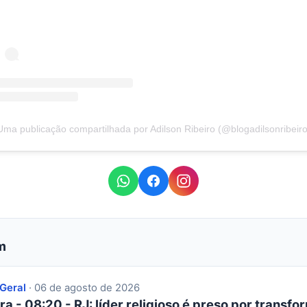
Uma publicação compartilhada por Adilson Ribeiro (@blogadilsonribeiro
m
 Geral
· 06 de agosto de 2026
ra - 08:20 - RJ: líder religioso é preso por transfor