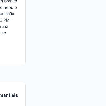
em branco
"Nomeou o
opulação
16 PM -
runa.
a o
mar fiéis