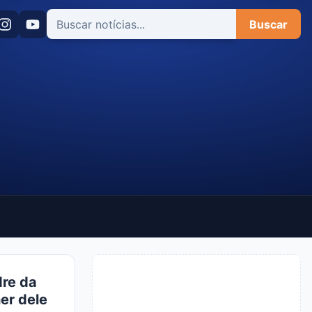
Buscar
dre da
er dele