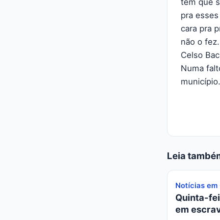
tem que s
pra esses
cara pra 
não o fez
Celso Bac
Numa falt
município.
Leia també
Notícias em
Quinta-fei
em escrav