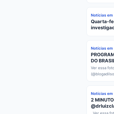
Notícias em
Quarta-fei
investiga
Notícias em
PROGRAMA
DO BRASIL
Ver essa fot
(@blogadilso
Notícias em
2 MINUTO
@drluizcl
Ver essa fo