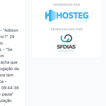
HOSPEDADO POR
DESENVOLVIDO POR
- "Adilson
ir.?" 29
do
s - "Se
uem
e acha que
logação da
iana tem
os -
3 09:44:36
e paula"
ulação