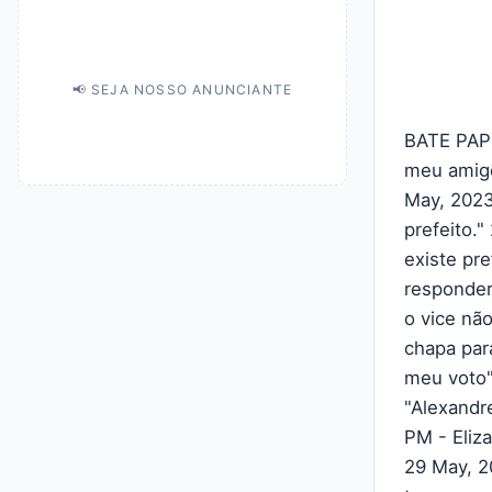
📢 SEJA NOSSO ANUNCIANTE
BATE PAPO
meu amigo
May, 2023
prefeito.
existe pre
responder
o vice nã
chapa par
meu voto"
"Alexandr
PM - Eliza
29 May, 2