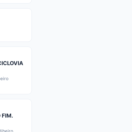
CICLOVIA
eiro
 FIM.
ibeiro