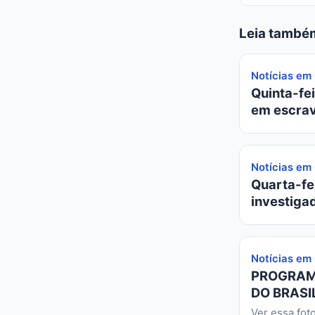
Leia també
Notícias em
Quinta-fei
em escrav
Notícias em
Quarta-fei
investiga
Notícias em
PROGRAMA
DO BRASIL
Ver essa fot