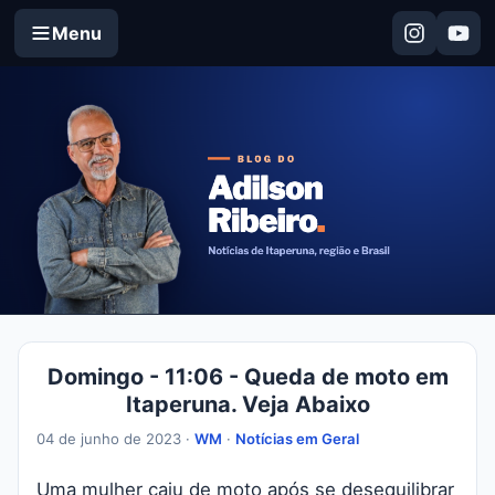
Menu
Domingo - 11:06 - Queda de moto em
Itaperuna. Veja Abaixo
04 de junho de 2023 ·
WM
·
Notícias em Geral
Uma mulher caiu de moto após se desequilibrar