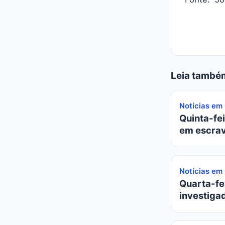
Leia també
Notícias em
Quinta-fei
em escrav
Notícias em
Quarta-fei
investiga