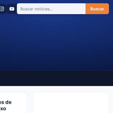
Buscar
es de
ixo