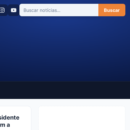
Buscar
sidente
am a