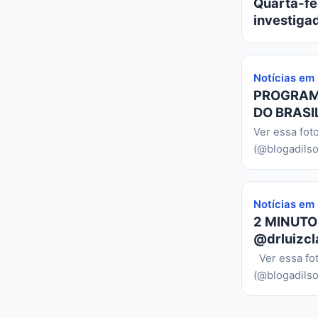
Quarta-fei
investiga
Notícias em
PROGRAMA
DO BRASIL
Ver essa fot
(@blogadilso
Notícias em
2 MINUTO
@drluizcl
Ver essa fo
(@blogadilso