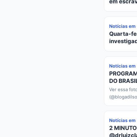
em escrav
Notícias em
Quarta-fei
investiga
Notícias em
PROGRAMA
DO BRASIL
Ver essa fot
(@blogadilso
Notícias em
2 MINUTO
@drluizcl