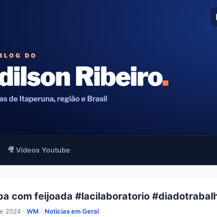
🎥 Vídeos Youtube
a com feijoada #lacilaboratorio #diadotrabal
de 2024 ·
WM
·
Notícias em Geral