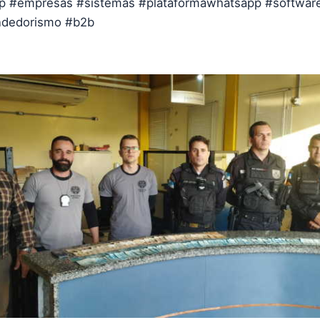
p #empresas #sistemas #plataformawhatsapp #softwar
dedorismo #b2b