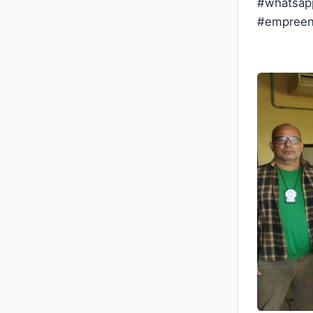
#whatsap
#empreen