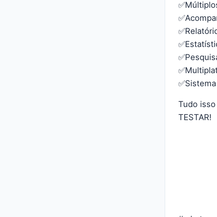
✅Múltiplo
✅Acompan
✅Relatór
✅Estatíst
✅Pesquisa
✅Multipla
✅Sistema
Tudo isso
TESTAR!