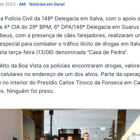
 de 2023 ·
AM
·
Notícias em Geral
 Polícia Civil da 148ª Delegacia em Italva, com o apoio 
a 4ª CIA do 29º BPM, 6° DPA/146ª Delegacia em Guaru
beus, com a presença de cães farejadores, realizaram 
special para combater o tráfico ilícito de drogas em Ital
ta terça-feira (13/06) denominada “Casa de Pedra”.
Alto da Boa Vista os policiais encontraram drogas, valor
 celulares no endereço de um dos alvos. Parte da opera
 no interior do Presídio Carlos Tinoco da Fonseca em 
s. Ninguém foi preso.