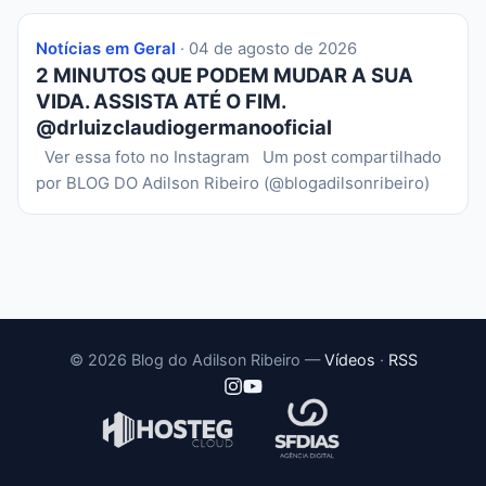
Notícias em Geral
· 04 de agosto de 2026
2 MINUTOS QUE PODEM MUDAR A SUA
VIDA. ASSISTA ATÉ O FIM.
@drluizclaudiogermanooficial
Ver essa foto no Instagram Um post compartilhado
por BLOG DO Adilson Ribeiro (@blogadilsonribeiro)
© 2026 Blog do Adilson Ribeiro —
Vídeos
·
RSS